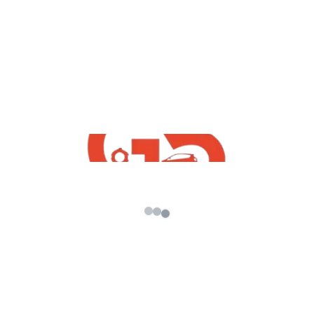
Company
=============== यह सब जर्रोर करना जी
====================
विडियो अच्छा लगा तो :: Like :: करे
विडियो अच्छा नही लगा तो :: Dislike :: करे
कुछ पूछना हो तो :: Comment :: करे
किसी को विडियो के बारे में बताना हो तो :: Share :: करे
एसे और विडियो के लिए :: Subscribe :: करे
विडियो सब से पहले देखना है तो :: Click a Bail Icon :: करे
✔●Keywords: #G5_INDiA_yt
●
CREDITS:-
Original Vehicle Manufacturer :- Hyundai Motor
Company
Disclaimer: DISCLAIMER: Please don’t go out of your
way to or hate on anyone I talk about in my videos,