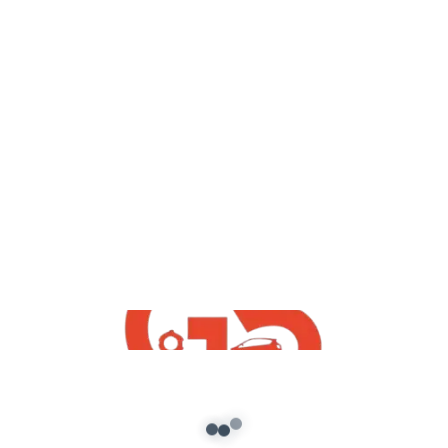
Infringement intended.
=============== यह सब जर्रोर करना जी
====================
विडियो अच्छा लगा तो :: Like :: करे
विडियो अच्छा नही लगा तो :: Dislike :: करे
कुछ पूछना हो तो :: Comment :: करे
किसी को विडियो के बारे में बताना हो तो :: Share :: करे
एसे और विडियो के लिए :: Subscribe :: करे
विडियो सब से पहले देखना है तो :: Click a Bail Icon :: करे
✔●Keywords: #GTA5_Hindi_Mods
●Related searches
alto k10 gta 5,
swift dzire mod for gta v,
wagon r for gta 5,
hyundai verna mod for gta v,
gta 5 suzuki mehran mod,
honda city for gta 5,